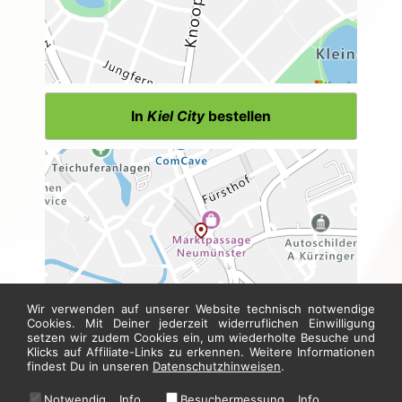
In
Kiel City
bestellen
Wir verwenden auf unserer Website technisch notwendige
Cookies. Mit Deiner jederzeit widerruflichen Einwilligung
setzen wir zudem Cookies ein, um wiederholte Besuche und
Klicks auf Affiliate-Links zu erkennen. Weitere Informationen
In
Neumünster
bestellen
findest Du in unseren
Datenschutzhinweisen
.
Notwendig
Info
Besuchermessung
Info