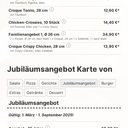
mit Thunfisch, Paprika, Mais
Croque Tonno, 28 cm
i
12,60 €*
mit Thunfisch
Chicken-Crossies, 10 Stück
i
14,40 €*
mit Pommes frites und 1 x Curry-Sauce
Familienangebot 1, Ø 26 cm
i
34,90 €*
2 x Pizzen, Ø 26 cm nach Wahl 1 x Croque, 28 cm 1 x Softdrink, 1 l nach Wahl
Croque Crispy Chicken, 28 cm
i
13,90 €*
mit Crispy Chicken, roten Zwiebeln
Jubiläumsangebot Karte von
Salate
Pizza
Gerichte
Jubiläumsangebot
Burger
Extras
Getränke
Dessert
Jubiläumsangebot
Gültig: 1. März - 1. September 2025!
i