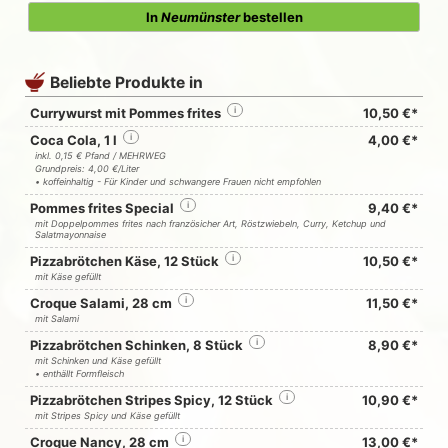
In
Neumünster
bestellen
Beliebte Produkte in
Currywurst mit Pommes frites
i
10,50 €*
Coca Cola, 1 l
i
4,00 €*
inkl. 0,15 € Pfand / MEHRWEG
Grundpreis: 4,00 €/Liter
• koffeinhaltig - Für Kinder und schwangere Frauen nicht empfohlen
Pommes frites Special
i
9,40 €*
mit Doppelpommes frites nach französicher Art, Röstzwiebeln, Curry, Ketchup und
Salatmayonnaise
Pizzabrötchen Käse, 12 Stück
i
10,50 €*
mit Käse gefüllt
Croque Salami, 28 cm
i
11,50 €*
mit Salami
Pizzabrötchen Schinken, 8 Stück
i
8,90 €*
mit Schinken und Käse gefüllt
• enthällt Formfleisch
Pizzabrötchen Stripes Spicy, 12 Stück
i
10,90 €*
mit Stripes Spicy und Käse gefüllt
Croque Nancy, 28 cm
i
13,00 €*