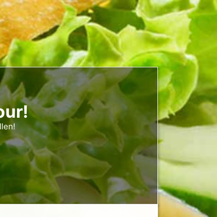
our!
llen!