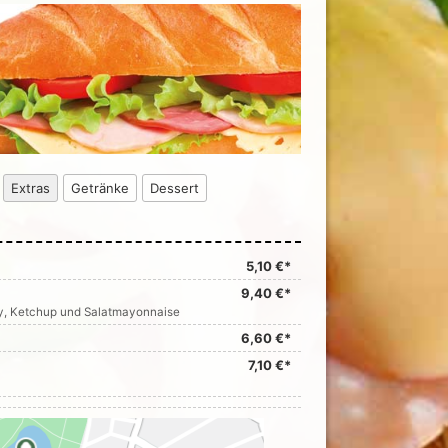
Extras
Getränke
Dessert
5,10 €*
9,40 €*
ry, Ketchup und Salatmayonnaise
6,60 €*
7,10 €*