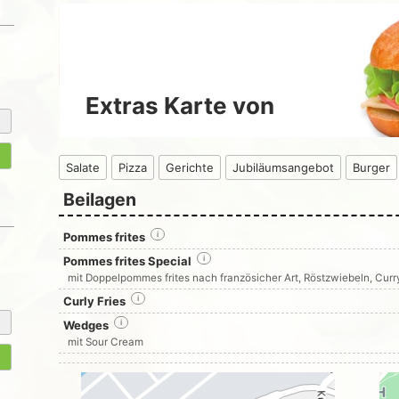
Extras Karte von
Salate
Pizza
Gerichte
Jubiläumsangebot
Burger
Beilagen
Pommes frites
i
Pommes frites Special
i
mit Doppelpommes frites nach französicher Art, Röstzwiebeln, Cur
Curly Fries
i
Wedges
i
mit Sour Cream