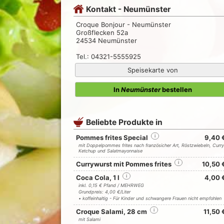
Kontakt - Neumünster
Croque Bonjour - Neumünster
Großflecken 52a
24534 Neumünster
Tel.: 04321-5555925
Speisekarte von
In
Neumünster
bestellen
Beliebte Produkte in
Pommes frites Special
i
9,40 
mit Doppelpommes frites nach französicher Art, Röstzwiebeln, Curry
Ketchup und Salatmayonnaise
Currywurst mit Pommes frites
i
10,50 
Coca Cola, 1 l
i
4,00 
inkl. 0,15 € Pfand / MEHRWEG
Grundpreis: 4,00 €/Liter
• koffeinhaltig - Für Kinder und schwangere Frauen nicht empfohlen
Croque Salami, 28 cm
i
11,50 
mit Salami