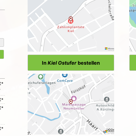
In
Kiel Ostufer
bestellen
€*
,
€*
€*
€*